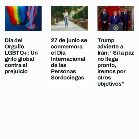
Día del
27 de junio se
Trump
Orgullo
conmemora
advierte a
LGBTQ+: Un
el Día
Irán: “Si la paz
grito global
Internacional
no llega
contra el
de las
pronto,
prejuicio
Personas
iremos por
Sordociegas
otros
objetivos”