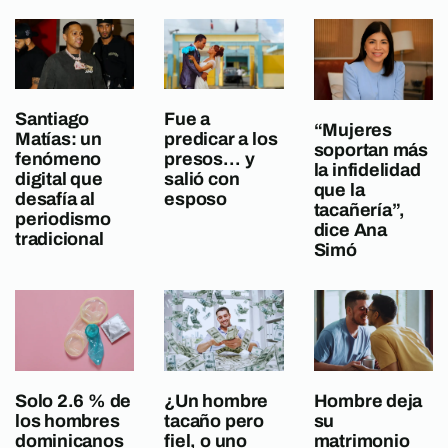
Santiago
Fue a
“Mujeres
Matías: un
predicar a los
soportan más
fenómeno
presos… y
la infidelidad
digital que
salió con
que la
desafía al
esposo
tacañería”,
periodismo
dice Ana
tradicional
Simó
Solo 2.6 % de
¿Un hombre
Hombre deja
los hombres
tacaño pero
su
dominicanos
fiel, o uno
matrimonio