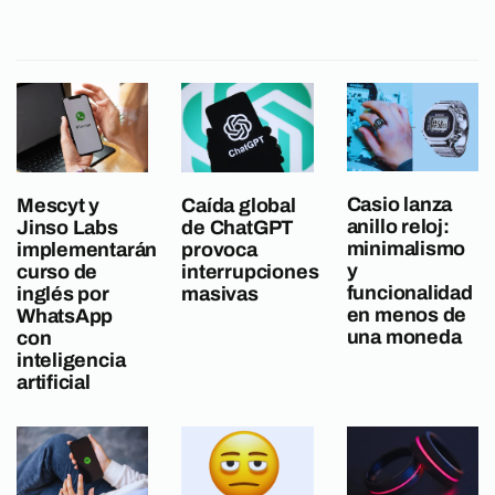
Casio lanza
Mescyt y
Caída global
anillo reloj:
Jinso Labs
de ChatGPT
minimalismo
implementarán
provoca
y
curso de
interrupciones
funcionalidad
inglés por
masivas
en menos de
WhatsApp
una moneda
con
inteligencia
artificial