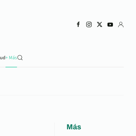
lud
+ Más
Más