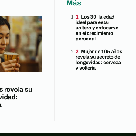
Más
Los 30, la edad
ideal para estar
soltero y enfocarse
en el crecimiento
personal
Mujer de 105 años
revela su secreto de
longevidad: cerveza
y soltería
s revela su
vidad:
a