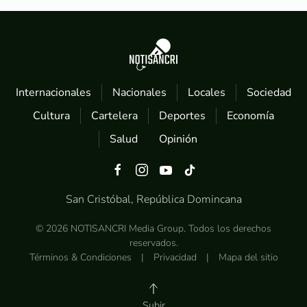
Internacionales
Nacionales
Locales
Sociedad
Cultura
Cartelera
Deportes
Economía
Salud
Opinión
San Cristóbal, República Domincana
©
2026
NOTISANCRI Media Group. Todos los derechos
reservados.
Términos & Condiciones
|
Privacidad
|
Mapa del sitio
Subir