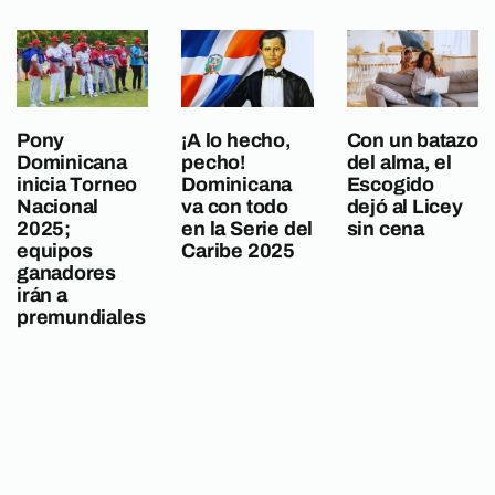
Pony
¡A lo hecho,
Con un batazo
Dominicana
pecho!
del alma, el
inicia Torneo
Dominicana
Escogido
Nacional
va con todo
dejó al Licey
2025;
en la Serie del
sin cena
equipos
Caribe 2025
ganadores
irán a
premundiales