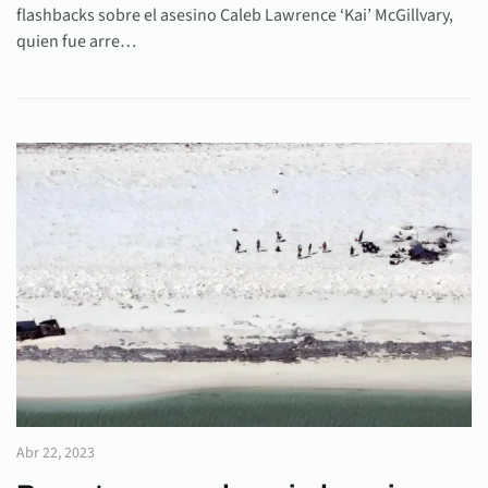
flashbacks sobre el asesino Caleb Lawrence ‘Kai’ McGillvary,
quien fue arre…
Abr 22, 2023