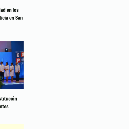
dad en los
icia en San
titución
ntes