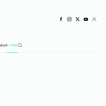
alud
+ Más