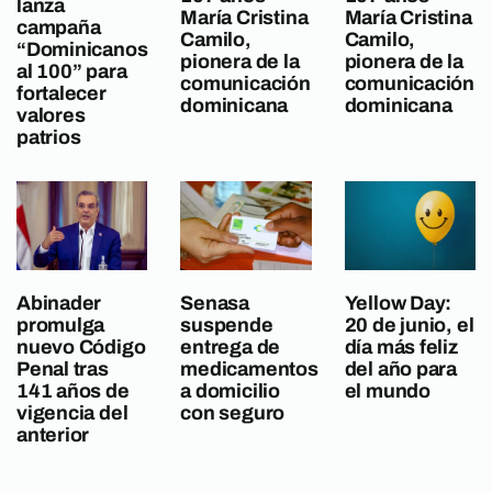
lanza
María Cristina
María Cristina
campaña
Camilo,
Camilo,
“Dominicanos
pionera de la
pionera de la
al 100” para
comunicación
comunicación
fortalecer
dominicana
dominicana
valores
patrios
Abinader
Senasa
Yellow Day:
promulga
suspende
20 de junio, el
nuevo Código
entrega de
día más feliz
Penal tras
medicamentos
del año para
141 años de
a domicilio
el mundo
vigencia del
con seguro
anterior