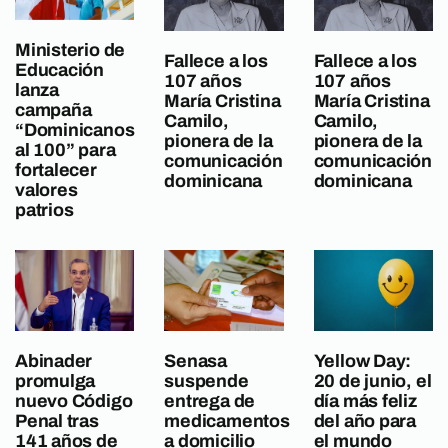
Ministerio de
Fallece a los
Fallece a los
Educación
107 años
107 años
lanza
María Cristina
María Cristina
campaña
Camilo,
Camilo,
“Dominicanos
pionera de la
pionera de la
al 100” para
comunicación
comunicación
fortalecer
dominicana
dominicana
valores
patrios
Abinader
Senasa
Yellow Day:
promulga
suspende
20 de junio, el
nuevo Código
entrega de
día más feliz
Penal tras
medicamentos
del año para
141 años de
a domicilio
el mundo