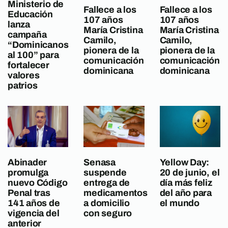
Ministerio de
Fallece a los
Fallece a los
Educación
107 años
107 años
lanza
María Cristina
María Cristina
campaña
Camilo,
Camilo,
“Dominicanos
pionera de la
pionera de la
al 100” para
comunicación
comunicación
fortalecer
dominicana
dominicana
valores
patrios
Abinader
Senasa
Yellow Day:
promulga
suspende
20 de junio, el
nuevo Código
entrega de
día más feliz
Penal tras
medicamentos
del año para
141 años de
a domicilio
el mundo
vigencia del
con seguro
anterior