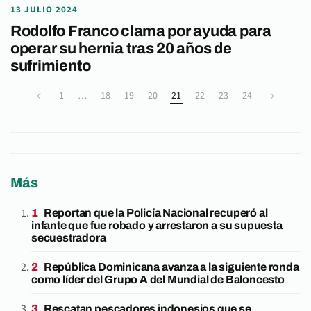
13 JULIO 2024
Rodolfo Franco clama por ayuda para
operar su hernia tras 20 años de
sufrimiento
1
…
18
19
20
21
22
23
24
Más
Reportan que la Policía Nacional recuperó al
infante que fue robado y arrestaron a su supuesta
secuestradora
República Dominicana avanza a la siguiente ronda
como líder del Grupo A del Mundial de Baloncesto
Rescatan pescadores indonesios que se