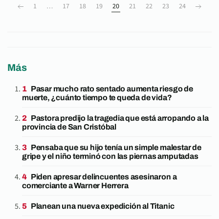
1
…
17
18
19
20
21
22
23
24
Más
Pasar mucho rato sentado aumenta riesgo de
muerte, ¿cuánto tiempo te queda de vida?
Pastora predijo la tragedia que está arropando a la
provincia de San Cristóbal
Pensaba que su hijo tenía un simple malestar de
gripe y el niño terminó con las piernas amputadas
Piden apresar delincuentes asesinaron a
comerciante a Warner Herrera
Planean una nueva expedición al Titanic