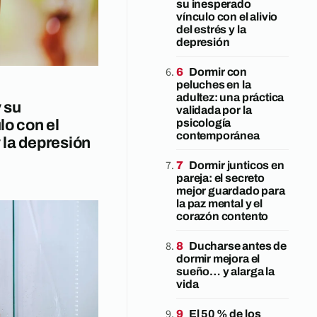
su inesperado
vínculo con el alivio
del estrés y la
depresión
Dormir con
peluches en la
adultez: una práctica
y su
validada por la
lo con el
psicología
contemporánea
y la depresión
Dormir junticos en
pareja: el secreto
mejor guardado para
la paz mental y el
corazón contento
Ducharse antes de
dormir mejora el
sueño… y alarga la
vida
El 50 % de los