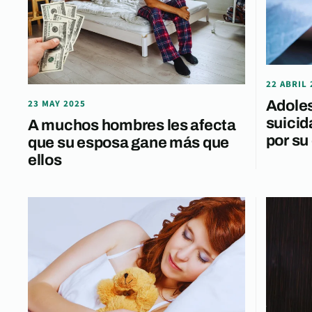
22 ABRIL 
Adoles
23 MAY 2025
suicid
A muchos hombres les afecta
por su
que su esposa gane más que
ellos