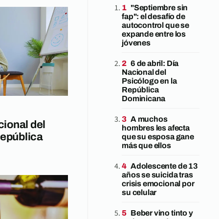
"Septiembre sin
fap": el desafío de
autocontrol que se
expande entre los
jóvenes
6 de abril: Día
Nacional del
Psicólogo en la
República
Dominicana
A muchos
cional del
hombres les afecta
República
que su esposa gane
más que ellos
Adolescente de 13
años se suicida tras
crisis emocional por
su celular
Beber vino tinto y