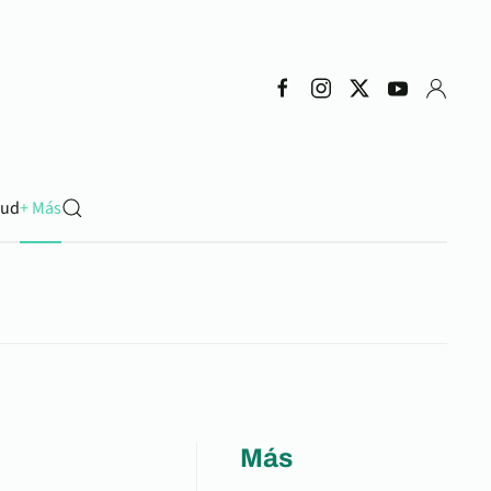
lud
+ Más
Más