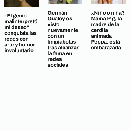
Germán
¿Niño o niña?
“El genio
Gualey es
Mamá Pig, la
malinterpretó
visto
madre de la
mi deseo”
nuevamente
cerdita
conquista las
con un
animada
redes con
limpiabotas
Peppa, está
arte y humor
tras alcanzar
embarazada
involuntario
la fama en
redes
sociales