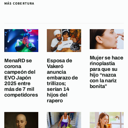
MÁS COBERTURA
Mujer se hace
MenaRD se
Esposa de
rinoplastia
corona
Vakeró
para que su
campeón del
anuncia
hijo “nazca
EVO Japón
embarazo de
con la nariz
2025 entre
trillizos;
bonita”
más de 7 mil
serían 14
competidores
hijos del
rapero