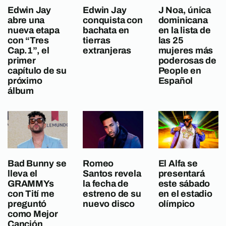
Edwin Jay
Edwin Jay
J Noa, única
abre una
conquista con
dominicana
nueva etapa
bachata en
en la lista de
con “Tres
tierras
las 25
Cap.1”, el
extranjeras
mujeres más
primer
poderosas de
capítulo de su
People en
próximo
Español
álbum
Bad Bunny se
Romeo
El Alfa se
lleva el
Santos revela
presentará
GRAMMYs
la fecha de
este sábado
con Tití me
estreno de su
en el estadio
preguntó
nuevo disco
olímpico
como Mejor
Canción