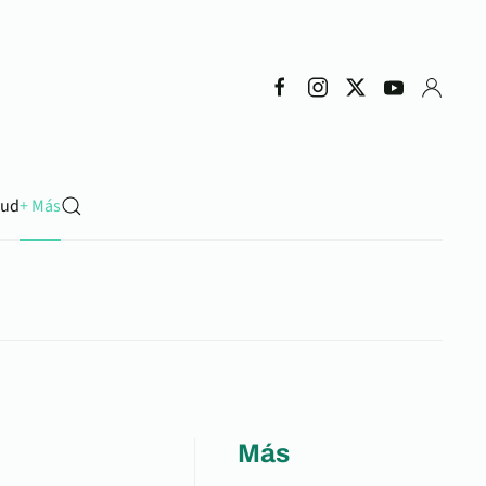
lud
+ Más
Más