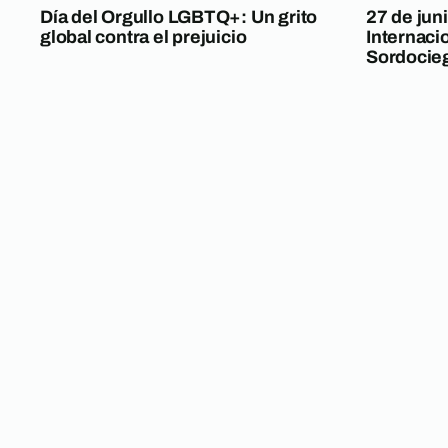
Día del Orgullo LGBTQ+: Un grito
27 de jun
global contra el prejuicio
Internaci
Sordocie