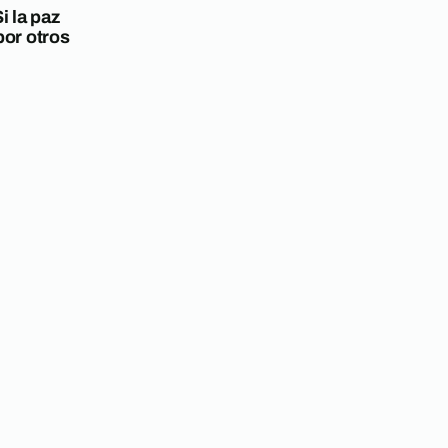
i la paz
por otros