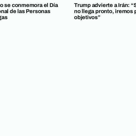
io se conmemora el Día
Trump advierte a Irán: “S
onal de las Personas
no llega pronto, iremos 
gas
objetivos”