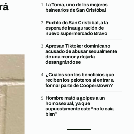
rá
La Toma, uno de los mejores
balnearios de San Cristóbal
Pueblo de San Cristóbal, a la
espera de inauguración de
nuevo supermercado Bravo
Apresan Tiktoker dominicano
acusado de abusar sexualmente
de una menor y dejarla
desangrándose
¿Cuáles son los beneficios que
reciben los peloteros al entrar a
formar parte de Cooperstown?
Hombre mató a golpes a un
homosexual, ya que
supuestamente este “no le caía
bien”