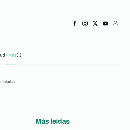
lud
+ Más
puñaladas
Más leídas