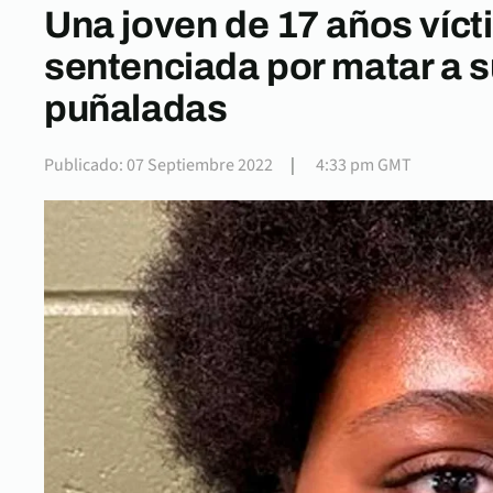
Una joven de 17 años víct
sentenciada por matar a s
puñaladas
Publicado: 07 Septiembre 2022
|
4:33 pm GMT