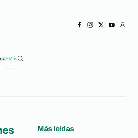
lud
+ Más
nes
Más leídas