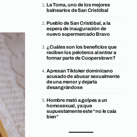
La Toma, uno de los mejores
balnearios de San Cristóbal
Pueblo de San Cristóbal, a la
espera de inauguración de
nuevo supermercado Bravo
¿Cuáles son los beneficios que
reciben los peloteros al entrar a
formar parte de Cooperstown?
Apresan Tiktoker dominicano
acusado de abusar sexualmente
de una menor y dejarla
desangrándose
Hombre mató a golpes a un
homosexual, ya que
supuestamente este “no le caía
bien”