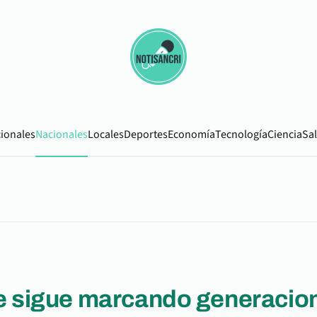
cionales
Nacionales
Locales
Deportes
Economía
Tecnología
Ciencia
Sa
ue sigue marcando generacio