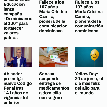
Fallece a los
Fallece a los
Educación
107 años
107 años
lanza
María Cristina
María Cristina
campaña
Camilo,
Camilo,
“Dominicanos
pionera de la
pionera de la
al 100” para
comunicación
comunicación
fortalecer
dominicana
dominicana
valores
patrios
Abinader
Senasa
Yellow Day:
promulga
suspende
20 de junio, el
nuevo Código
entrega de
día más feliz
Penal tras
medicamentos
del año para
141 años de
a domicilio
el mundo
vigencia del
con seguro
anterior