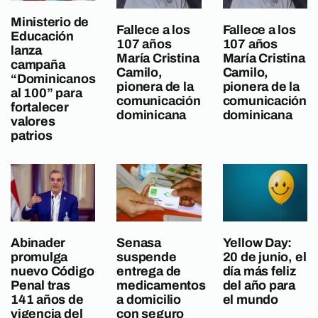
Ministerio de
Fallece a los
Fallece a los
Educación
107 años
107 años
lanza
María Cristina
María Cristina
campaña
Camilo,
Camilo,
“Dominicanos
pionera de la
pionera de la
al 100” para
comunicación
comunicación
fortalecer
dominicana
dominicana
valores
patrios
Abinader
Senasa
Yellow Day:
promulga
suspende
20 de junio, el
nuevo Código
entrega de
día más feliz
Penal tras
medicamentos
del año para
141 años de
a domicilio
el mundo
vigencia del
con seguro