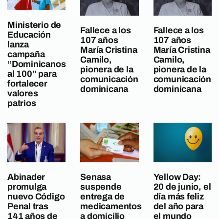
Ministerio de
Fallece a los
Fallece a los
Educación
107 años
107 años
lanza
María Cristina
María Cristina
campaña
Camilo,
Camilo,
“Dominicanos
pionera de la
pionera de la
al 100” para
comunicación
comunicación
fortalecer
dominicana
dominicana
valores
patrios
Abinader
Senasa
Yellow Day:
promulga
suspende
20 de junio, el
nuevo Código
entrega de
día más feliz
Penal tras
medicamentos
del año para
141 años de
a domicilio
el mundo