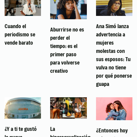
Cuando el
Ana Simó lanza
Aburrirse no es
periodismo se
advertencia a
perder el
vende barato
mujeres
tiempo: es el
molestas con
primer paso
sus esposos: Tu
para volverse
vulva no tiene
creativo
por qué ponerse
guapa
¿Y a ti te gustó
La
¿Entonces hoy
la nueva
hipersexualización