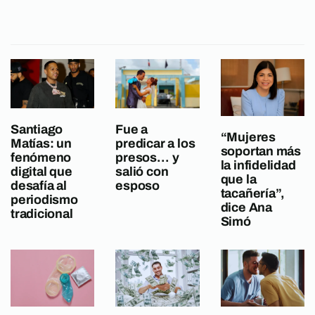
Santiago
Fue a
“Mujeres
Matías: un
predicar a los
soportan más
fenómeno
presos… y
la infidelidad
digital que
salió con
que la
desafía al
esposo
tacañería”,
periodismo
dice Ana
tradicional
Simó